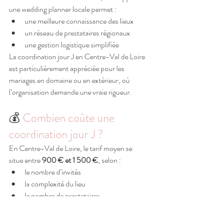
une wedding planner locale permet :
une meilleure connaissance des lieux
un réseau de prestataires régionaux
une gestion logistique simplifiée
La coordination jour J en Centre-Val de Loire 
est particulièrement appréciée pour les 
mariages en domaine ou en extérieur, où 
l’organisation demande une vraie rigueur.
💰
 Combien coûte une 
coordination jour J ?
En Centre-Val de Loire, le tarif moyen se 
situe entre 
900 € et 1 500 €
, selon :
le nombre d’invités
la complexité du lieu
le nombre de prestataires
la durée de présence le jour J