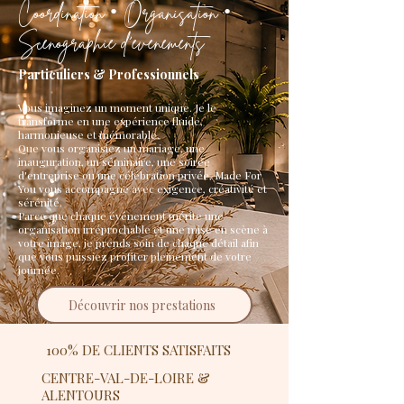
Coordination • Organisation •
Scénographie d'événements
Particuliers & Professionnels
Vous imaginez un moment unique. Je le
transforme en une expérience fluide,
harmonieuse et mémorable.
Que vous organisiez un mariage, une
inauguration, un séminaire, une soirée
d'entreprise ou une célébration privée, Made For
You vous accompagne avec exigence, créativité et
sérénité.
Parce que chaque événement mérite une
organisation irréprochable et une mise en scène à
votre image, je prends soin de chaque détail afin
que vous puissiez profiter pleinement de votre
journée.
Découvrir nos prestations
100% DE CLIENTS SATISFAITS
CENTRE-VAL-DE-LOIRE &
ALENTOURS