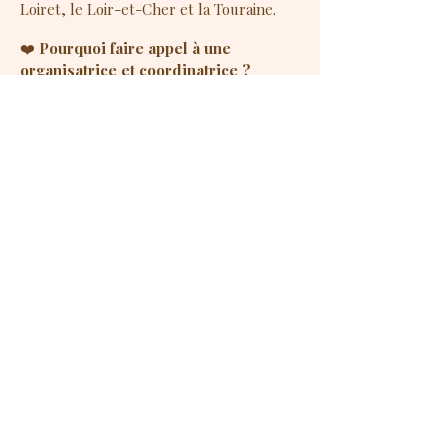
Loiret, le Loir-et-Cher et la Touraine.
❤️
Pourquoi faire appel à une
organisatrice et coordinatrice ?
Un mariage représente en moyenne 200
à 300 heures d’organisation.
Faire appel à une organisatrice permet
de :
Gagner du temps
Éviter les erreurs
Respecter son budget
Profiter pleinement de son mariage