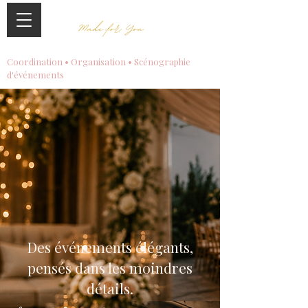
Coordination • Organisation • Scénographie
d'événements
Des événements élégants,
pensés dans les moindres
détails.