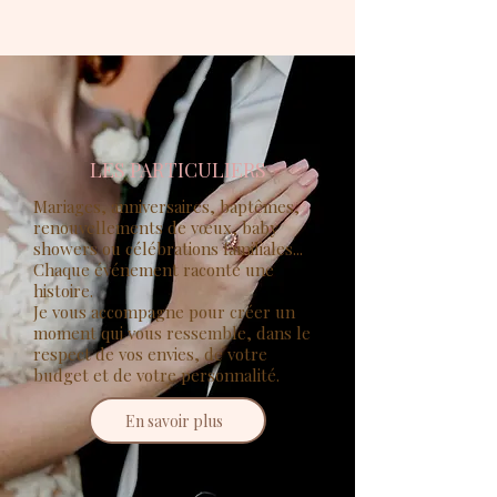
LES PARTICULIERS
Mariages, anniversaires, baptêmes,
renouvellements de vœux, baby
showers ou célébrations familiales...
Chaque événement raconte une
histoire.
Je vous accompagne pour créer un
moment qui vous ressemble, dans le
respect de vos envies, de votre
budget et de votre personnalité.
En savoir plus