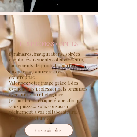
LES PROFESSIONNELS
Séminaires, inaugurations, soirées
clients, événements collaborateurs,
lancements de produits, portes
ouvertes ou anniversaires
d'entreprise...
Valorisez votre image grâce à des
événements professionnels organisés
avec précision et élégance.
Je coordonne chaque étape afin que
vous puissiez vous consacrer
pleinement à vos collaborateurs,
partenaires et invités.
En savoir plus